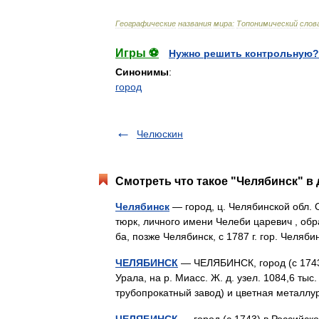
Географические
названия
мира:
Топонимический
слов
Игры ⚽
Нужно решить контрольную?
Синонимы
:
город
Челюскин
Смотреть что такое "Челябинск" в 
Челябинск
— город, ц. Челябинской обл. О
тюрк, личного имени Челеби царевич , об
ба, позже Челябинск, с 1787 г. гор. Челя
ЧЕЛЯБИНСК
— ЧЕЛЯБИНСК, город (с 1743)
Урала, на р. Миасс. Ж. д. узел. 1084,6 ты
трубопрокатный завод) и цветная метал