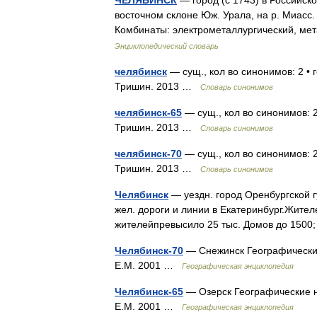
ЧЕЛЯБИНСК
— город (с 1743) в Российск
восточном склоне Юж. Урала, на р. Миасс.
Комбинаты: электрометаллургический, ме
Энциклопедический словарь
челябинск
— сущ., кол во синонимов: 2 • 
Тришин. 2013 …
Словарь синонимов
челябинск-65
— сущ., кол во синонимов: 2 
Тришин. 2013 …
Словарь синонимов
челябинск-70
— сущ., кол во синонимов: 2
Тришин. 2013 …
Словарь синонимов
Челябинск
— уездн. город Оренбургской г
жел. дороги и линии в Екатеринбург.Жителе
жителейпревысило 25 тыс. Домов до 1500
Челябинск-70
— Снежинск Географические
Е.М. 2001 …
Географическая энциклопедия
Челябинск-65
— Озерск Географические н
Е.М. 2001 …
Географическая энциклопедия