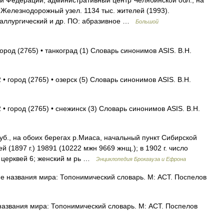
ой Федерации, административный центр Челябинской обл., на
 Железнодорожный узел. 1134 тыс. жителей (1993).
таллургический и др. ПО: абразивное …
Большой
город (2765) • танкоград (1) Словарь синонимов ASIS. В.Н.
• город (2765) • озерск (5) Словарь синонимов ASIS. В.Н.
 • город (2765) • снежинск (3) Словарь синонимов ASIS. В.Н.
уб., на обоих берегах р.Mиaca, начальный пункт Сибирской
й (1897 г.) 19891 (10222 мжн 9669 жнщ.); в 1902 г. число
; церквей 6; женский м рь …
Энциклопедия Брокгауза и Ефрона
 названия мира: Топонимический словарь. М: АСТ. Поспелов
азвания мира: Топонимический словарь. М: АСТ. Поспелов