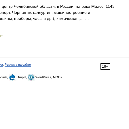
центр Челябинской области, в России, на реке Миасс. 1143
опорт. Черная металлургия, машиностроение и
ашины, приборы, часы и др.), химическая,… …
ия
ка
,
Реклама на сайте
18+
omla,
Drupal,
WordPress, MODx.