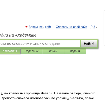
Запомнить сайт
Словарь на свой сайт
RU
едии на Академике
Найти!
Толкования
Переводы
Книги
Игры ⚽
г
.
как
крепость
в
урочище
Челеби
.
Название
от
тюрк
,
личного
.
Крепость
сначала
именовалась
по
урочищу
Челя
-
ба
,
позже