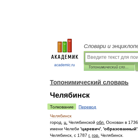
Словари и энциклоп
academic.ru
Топонимический словарь
Топонимический словарь
Челябинск
Толкование
Перевод
Челябинск
город
,
ц
.
Челябинской
обл
.
Основан
в
1736
имени
Челеби
'
царевич
'
,
'
образованный
'
Челябинск
,
с
1787
г
.
гор
.
Челябинск
.