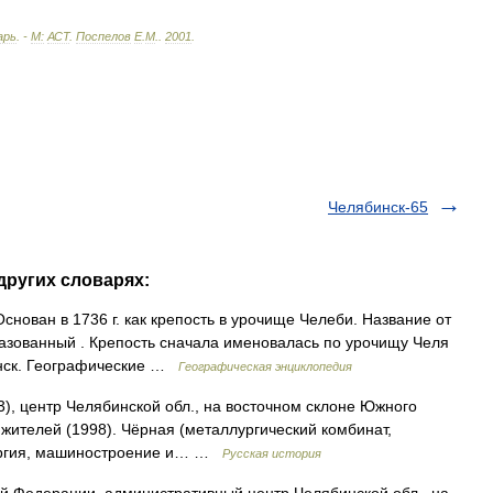
арь
. -
М:
АСТ
.
Поспелов
Е
.
М
.
.
2001
.
Челябинск-65
других словарях:
снован в 1736 г. как крепость в урочище Челеби. Название от
разованный . Крепость сначала именовалась по урочищу Челя
бинск. Географические …
Географическая энциклопедия
, центр Челябинской обл., на восточном склоне Южного
с. жителей (1998). Чёрная (металлургический комбинат,
лургия, машиностроение и… …
Русская история